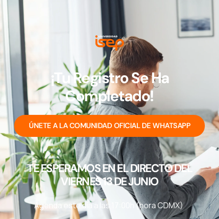
¡Tu Registro Se Ha
Completado!
ÚNETE A LA COMUNIDAD OFICIAL DE WHATSAPP
TE ESPERAMOS EN EL DIRECTO DEL
VIERNES 13 DE JUNIO
Agenda este día a las 17:00h (hora CDMX)