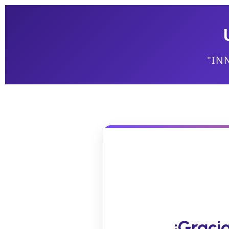
"IN
¡Graci