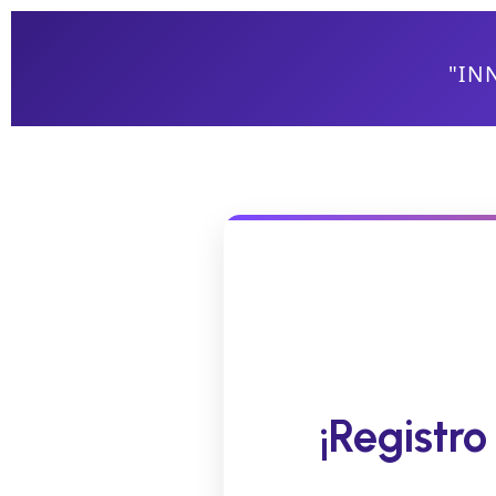
"IN
¡Registr