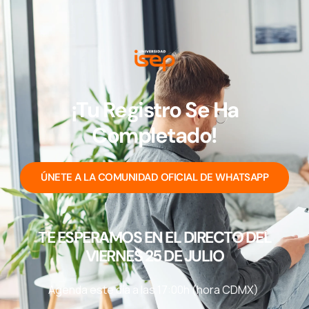
¡Tu Registro Se Ha
Completado!
ÚNETE A LA COMUNIDAD OFICIAL DE WHATSAPP
TE ESPERAMOS EN EL DIRECTO DEL
VIERNES 25 DE JULIO
Agenda este día a las 17:00h (hora CDMX)