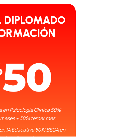
A DIPLOMADO
FORMACIÓN
50
%
a en Psicología Clínica 50%
 meses + 30% tercer mes.
en IA Educativa 50% BECA en
toda tu formación.