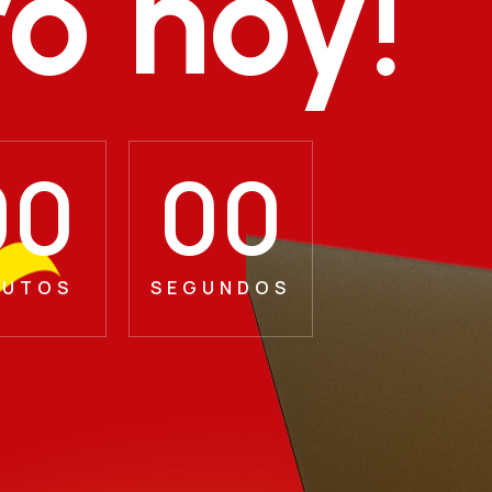
ro hoy!
00
00
NUTOS
SEGUNDOS