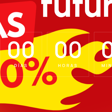
futu
00
00
DÍAS
HORAS
MI