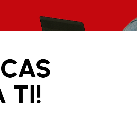
ECAS
TI!