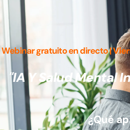
Webinar gratuito en directo |
Vier
"
IA Y Salud Mental I
¿Qué ap