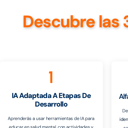
Descubre las 
1
IA Adaptada A Etapas De
Alf
Desarrollo
De
Aprenderás a usar herramientas de IA para
iden
educar en salud mental, con actividades y
se