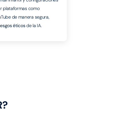
ar plataformas como
uTube de manera segura,
iesgos éticos
de la IA.
R?