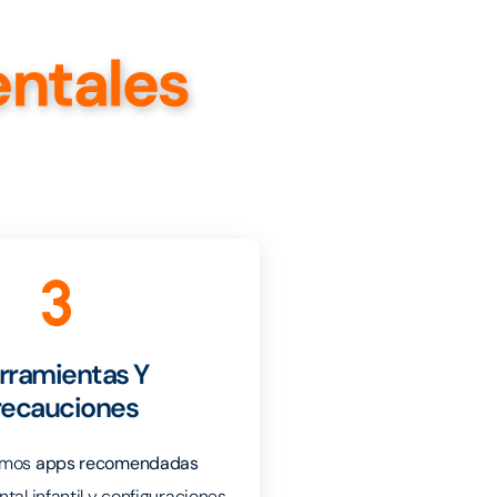
entales
3
rramientas Y
recauciones
emos
apps recomendadas
tal infantil y configuraciones