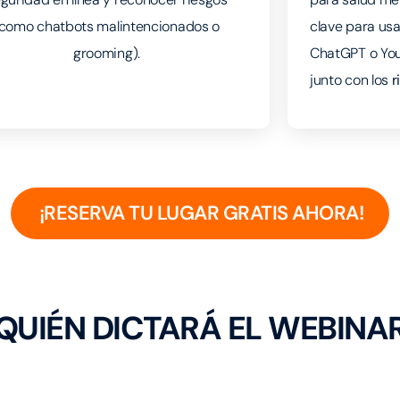
(como chatbots malintencionados o
clave para us
grooming).
ChatGPT o Yo
junto con los
r
¡RESERVA TU LUGAR GRATIS AHORA!
QUIÉN DICTARÁ EL WEBINA