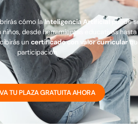
ubrirás cómo la
Inteligencia Artificial
puede se
n niños, desde herramientas educativas hast
recibirás un
certificado con valor curricular
que
participación.
VA TU PLAZA GRATUITA AHORA