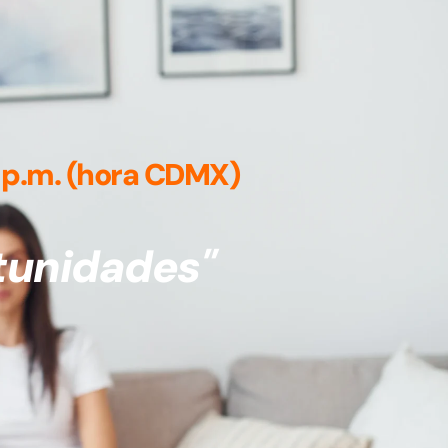
0 p.m. (hora CDMX)
rtunidades
"