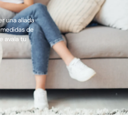
r una aliada
a medidas de
 avala tu