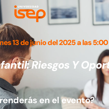
nes 13 de junio del 2025 a las 5:0
nfantil: Riesgos Y Opo
renderás en el evento?