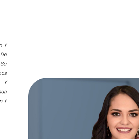
n Y
 De
 Su
nos
s Y
ada
n Y