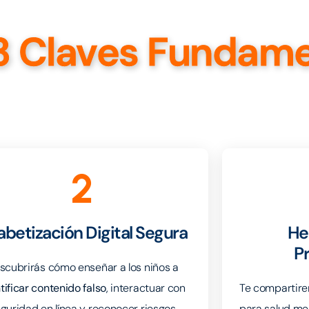
3 Claves Fundam
2
abetización Digital Segura
He
P
scubrirás cómo enseñar a los niños a
tificar contenido falso
, interactuar con
Te compartir
guridad en línea y reconocer riesgos
para salud men