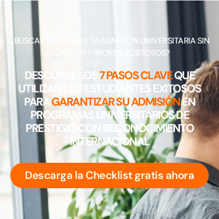
¿BUSCAS ASEGURAR TU ADMISIÓN UNIVERSITARIA SIN
COMETER ERRORES COSTOSOS?
DESCUBRE LOS
7 PASOS CLAVE
QUE
UTILIZAN LOS ESTUDIANTES EXITOSOS
PARA
GARANTIZAR SU ADMISIÓN
EN
PROGRAMAS UNIVERSITARIOS DE
PRESTIGIO CON RECONOCIMIENTO
INTERNACIONAL
Descarga la Checklist gratis ahora