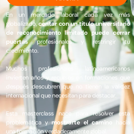
En un mercado laboral cada vez más
globalizado,
contar con un título universitario
de reconocimiento limitado puede cerrar
puertas
profesionales y restringir tu
crecimiento.
Muchos profesionales latinoamericanos
invierten años y recursos en formaciones que
después descubren que no tienen la validez
internacional que necesitan para destacar.
Esta masterclass nace para resolver esta
problemática y
mostrarte el camino
hacia
una formación verdaderamente global.