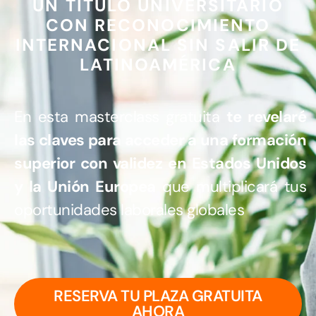
UN TÍTULO UNIVERSITARIO
CON RECONOCIMIENTO
INTERNACIONAL SIN SALIR DE
LATINOAMÉRICA
En esta masterclass gratuita
te revelaré
las claves para acceder a una formación
superior con validez en Estados Unidos
y la Unión Europea
que multiplicará tus
oportunidades laborales globales
RESERVA TU PLAZA GRATUITA
AHORA