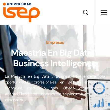
Empresas
Maestría En Big Data Y
Business Intelligence
La Maestría en Big Data y Business Intelligence amplía
oportunidades profesionales en gestión empresarial,
tecnología, medios y más. Ofrece versatilidad y
adaptabilidad en diversas disciplinas fuera de la
enseñanza.