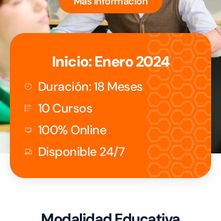
Más Información
Inicio: Enero 2024
Duración: 18 Meses
10 Cursos
100% Online
Disponible 24/7
Modalidad Educativa