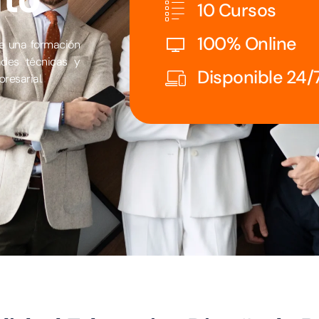
10 Cursos
100% Online
e una formación
ades técnicas y
Disponible 24/
resarial.