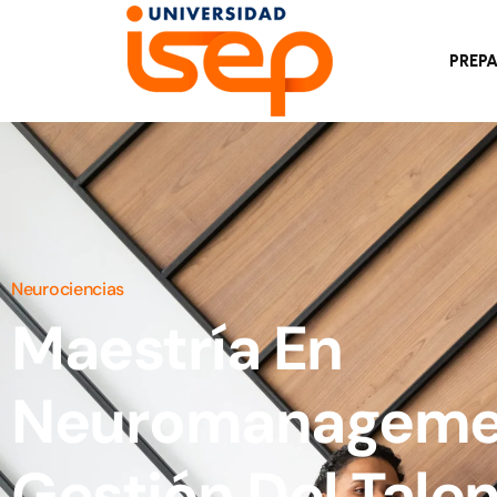
PREP
Neurociencias
Maestría En
Neuromanageme
Gestión Del Tale