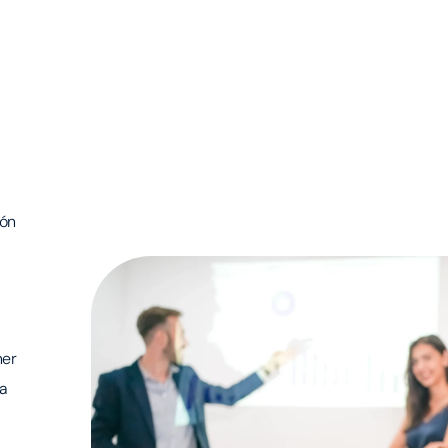
ión
ner
a