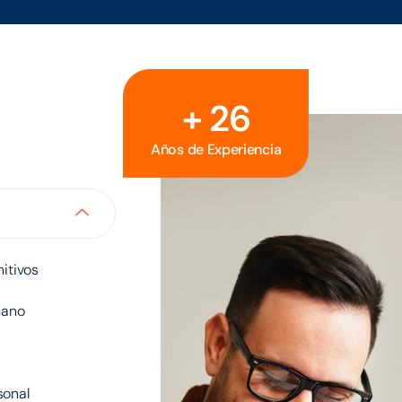
+
39
Años de Experiencia
itivos
mano
sonal