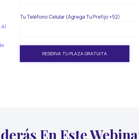
Tu Teléfono Celular (agrega Tu Prefijo +52)
 Al
ás
derás En Este Webina