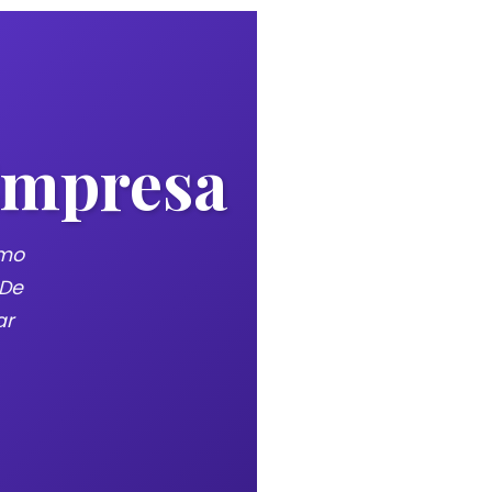
Empresa
ómo
 De
ar