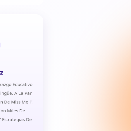
ez
erazgo Educativo
ingüe. A La Par
ón De Miss Meli",
Con Miles De
 Estrategias De