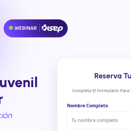
Reserva T
juvenil
Completa El Formulario Para L
r
Nombre Completo
ción