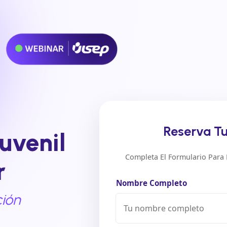
Reserva T
juvenil
Completa El Formulario Para L
r
Nombre Completo
ción