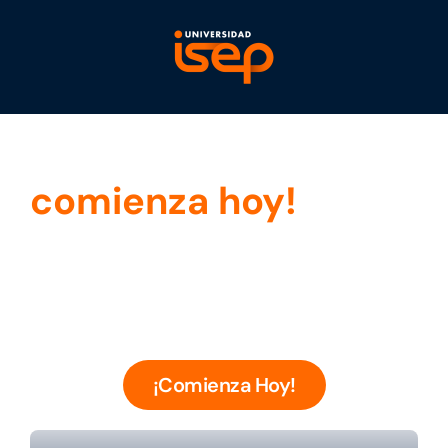
¡Tu futuro
comienza hoy!
¿Listo Para Iniciar Tu Viaje Hacia El Conocimiento Y
El Éxito? Descubre Por Qué Somos Tu Primera
Opción.
¡Comienza Hoy!