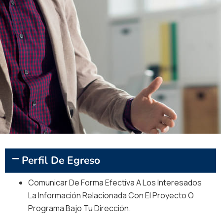
ISEP EMPRENDE
Formación Continua
Perfil De Egreso
Comunicar De Forma Efectiva A Los Interesados
Formación Adicional Totalmente Optativa Y Sin Costo
La Información Relacionada Con El Proyecto O
Alguno Para Nuestros Alumnos, Que Les Permite
Programa Bajo Tu Dirección.
Desarrollar Competencias Para Destacar