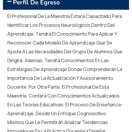
Formación Continua
Perfil De Egreso
El Profesional De La Maestría Estará Capacitado Para
Formación Adicional Totalmente Optativa Y Sin Costo
Identificar Los Procesos Neurológicos Dentro Del
Alguno Para Nuestros Alumnos, Que Les Permite
Desarrollar Competencias Para Destacar
Aprendizaje, Tendrá El Conocimiento Para Aplicar Y
Profesionalmente.
Reconocer Cada Modelo De Aprendizaje Que Se
Ajuste A Las Necesidades Del Grupo De Alumnos Que
Dirigirá; Además, Tendrá Conocimientos En Las
Estrategias De Aprendizaje Donde Comprenderán La
Importancia De La Actualización Y Asesoramiento
Docente. Por Otra Parte, El Profesional De Esta
Maestría, Contará Con Conocimientos Actualizados
En Las Teorías Educativas, El Proceso De Enseñanza-
Aprendizaje, Desde Un Enfoque Cognoscitivo,
Mismos Que Le Permitirán Analizar Tendencias
Innovadoras En La Práctica Docente Y Diseñar